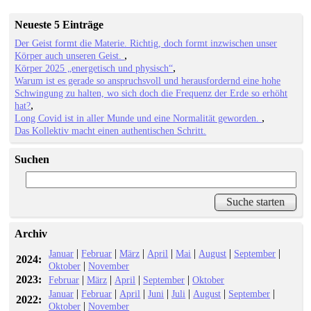
Neueste 5 Einträge
Der Geist formt die Materie. Richtig, doch formt inzwischen unser
Körper auch unseren Geist.
Körper 2025 „energetisch und physisch“
Warum ist es gerade so anspruchsvoll und herausfordernd eine hohe
Schwingung zu halten, wo sich doch die Frequenz der Erde so erhöht
hat?
Long Covid ist in aller Munde und eine Normalität geworden.
Das Kollektiv macht einen authentischen Schritt.
Suchen
Archiv
|
|
|
|
|
|
|
Januar
Februar
März
April
Mai
August
September
2024:
|
Oktober
November
2023:
|
|
|
|
Februar
März
April
September
Oktober
|
|
|
|
|
|
|
Januar
Februar
April
Juni
Juli
August
September
2022:
|
Oktober
November