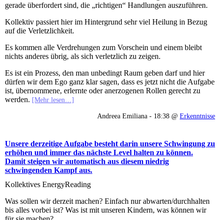
gerade überfordert sind, die „richtigen“ Handlungen auszuführen.
Kollektiv passiert hier im Hintergrund sehr viel Heilung in Bezug
auf die Verletzlichkeit.
Es kommen alle Verdrehungen zum Vorschein und einem bleibt
nichts anderes übrig, als sich verletzlich zu zeigen.
Es ist ein Prozess, den man unbedingt Raum geben darf und hier
dürfen wir dem Ego ganz klar sagen, dass es jetzt nicht die Aufgabe
ist, übernommene, erlernte oder anerzogenen Rollen gerecht zu
werden.
[Mehr lesen…]
Andreea Emiliana - 18:38 @
Erkenntnisse
Unsere derzeitige Aufgabe besteht darin unsere Schwingung zu
erhöhen und immer das nächste Level halten zu können.
Damit steigen wir automatisch aus diesem niedrig
schwingenden Kampf aus.
Kollektives EnergyReading
Was sollen wir derzeit machen? Einfach nur abwarten/durchhalten
bis alles vorbei ist? Was ist mit unseren Kindern, was können wir
für sie machen?