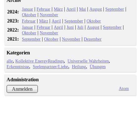
Archiv
|
|
|
|
|
|
|
Januar
Februar
März
April
Mai
August
September
2024:
|
Oktober
November
2023:
|
|
|
|
Februar
März
April
September
Oktober
|
|
|
|
|
|
|
Januar
Februar
April
Juni
Juli
August
September
2022:
|
Oktober
November
2021:
|
|
|
September
Oktober
November
Dezember
Kategorien
alle
Kollektive EnergyReadings
Universelle Wahrheiten
Erkenntnisse
Seelenpartner/Liebe
Heilung
Übungen
Administration
Atom
Anmelden