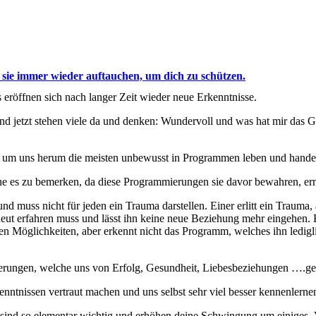
ie immer wieder auftauchen, um dich zu schützen.
 eröffnen sich nach langer Zeit wieder neue Erkenntnisse.
und jetzt stehen viele da und denken: Wundervoll und was hat mir da
da um uns herum die meisten unbewusst in Programmen leben und hande
hne es zu bemerken, da diese Programmierungen sie davor bewahren, ern
nd muss nicht für jeden ein Trauma darstellen. Einer erlitt ein Trauma, 
rneut erfahren muss und lässt ihn keine neue Beziehung mehr eingehen.
en Möglichkeiten, aber erkennt nicht das Programm, welches ihn ledigli
erungen, welche uns von Erfolg, Gesundheit, Liebesbeziehungen ….ge
ntnissen vertraut machen und uns selbst sehr viel besser kennenlerne
sind so elementar wichtig und erhöhen deine Schwingung um einiges. V