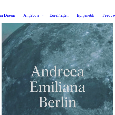
n Dasein
Angebote
EureFragen
Epigenetik
Feedba