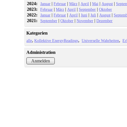
2024:
|
|
|
|
|
|
Januar
Februar
März
April
Mai
August
Septe
2023:
|
|
|
|
Februar
März
April
September
Oktober
2022:
|
|
|
|
|
|
Januar
Februar
April
Juni
Juli
August
Septemb
2021:
|
|
|
September
Oktober
November
Dezember
Kategorien
alle
Kollektive EnergyReadings
Universelle Wahrheiten
Er
Administration
Anmelden