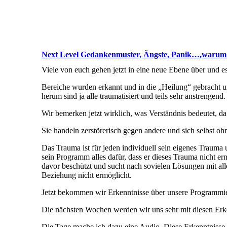
Next Level Gedankenmuster, Ängste, Panik…,warum s
Viele von euch gehen jetzt in eine neue Ebene über und es
Bereiche wurden erkannt und in die „Heilung“ gebracht 
herum sind ja alle traumatisiert und teils sehr anstrengend.
Wir bemerken jetzt wirklich, was Verständnis bedeutet, 
Sie handeln zerstörerisch gegen andere und sich selbst o
Das Trauma ist für jeden individuell sein eigenes Trauma u
sein Programm alles dafür, dass er dieses Trauma nicht e
davor beschützt und sucht nach sovielen Lösungen mit all
Beziehung nicht ermöglicht.
Jetzt bekommen wir Erkenntnisse über unsere Programmi
Die nächsten Wochen werden wir uns sehr mit diesen Erken
Die Tage mache ich dazu eine Audio. Diese Erkenntnisse 