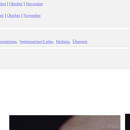
|
|
mber
Oktober
November
|
|
er
Oktober
November
kenntnisse
Seelenpartner/Liebe
Heilung
Übungen