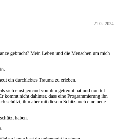
21.02.2024
s Ganze gebracht? Mein Leben und die Menschen um mich
ln.
eut ein durchlebtes Trauma zu erleben.
als sich einst jemand von ihm getrennt hat und nun tut
 Er kommt nicht dahinter, dass eine Programmierung ihn
ch schützt, ihm aber mit diesem Schitz auch eine neue
schützt haben.
n.
iel zu lange hast du unbemerkt in einem