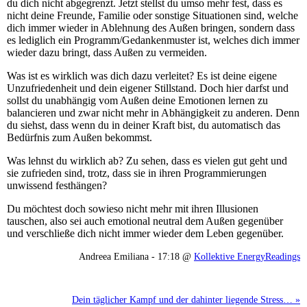
du dich nicht abgegrenzt. Jetzt stellst du umso mehr fest, dass es
nicht deine Freunde, Familie oder sonstige Situationen sind, welche
dich immer wieder in Ablehnung des Außen bringen, sondern dass
es lediglich ein Programm/Gedankenmuster ist, welches dich immer
wieder dazu bringt, dass Außen zu vermeiden.
Was ist es wirklich was dich dazu verleitet? Es ist deine eigene
Unzufriedenheit und dein eigener Stillstand. Doch hier darfst und
sollst du unabhängig vom Außen deine Emotionen lernen zu
balancieren und zwar nicht mehr in Abhängigkeit zu anderen. Denn
du siehst, dass wenn du in deiner Kraft bist, du automatisch das
Bedürfnis zum Außen bekommst.
Was lehnst du wirklich ab? Zu sehen, dass es vielen gut geht und
sie zufrieden sind, trotz, dass sie in ihren Programmierungen
unwissend festhängen?
Du möchtest doch sowieso nicht mehr mit ihren Illusionen
tauschen, also sei auch emotional neutral dem Außen gegenüber
und verschließe dich nicht immer wieder dem Leben gegenüber.
Andreea Emiliana - 17:18 @
Kollektive EnergyReadings
Dein täglicher Kampf und der dahinter liegende Stress… »