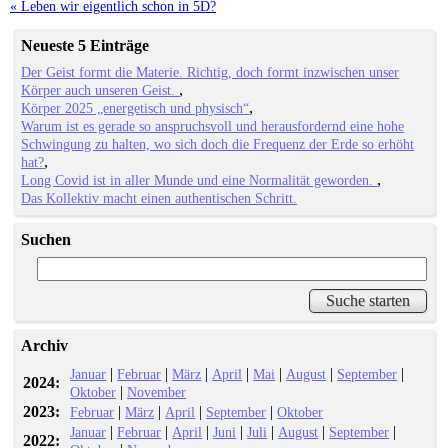
« Leben wir eigentlich schon in 5D?
Neueste 5 Einträge
Der Geist formt die Materie. Richtig, doch formt inzwischen unser
Körper auch unseren Geist.
Körper 2025 „energetisch und physisch“
Warum ist es gerade so anspruchsvoll und herausfordernd eine hohe
Schwingung zu halten, wo sich doch die Frequenz der Erde so erhöht
hat?
Long Covid ist in aller Munde und eine Normalität geworden.
Das Kollektiv macht einen authentischen Schritt.
Suchen
Archiv
|
|
|
|
|
|
|
Januar
Februar
März
April
Mai
August
September
2024:
|
Oktober
November
2023:
|
|
|
|
Februar
März
April
September
Oktober
|
|
|
|
|
|
|
Januar
Februar
April
Juni
Juli
August
September
2022: