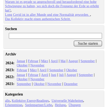
Warum ist es gerade so anspruchsvoll und herausfordernd eine hohe
Schwingung zu halten, wo sich doch die Frequenz der Erde so erhöht
hat?
Long Covid ist in aller Munde und eine Normalität geworden.
Das Kollektiv macht einen authentischen Schritt.
Suchen
Archiv
|
|
|
|
|
|
|
Januar
Februar
März
April
Mai
August
September
2024:
|
Oktober
November
2023:
|
|
|
|
Februar
März
April
September
Oktober
|
|
|
|
|
|
|
Januar
Februar
April
Juni
Juli
August
September
2022:
|
Oktober
November
2021:
|
|
|
September
Oktober
November
Dezember
Kategorien
alle
Kollektive EnergyReadings
Universelle Wahrheiten
Erkenntnisse
Seelenpartner/Liebe
Heilung
Übungen