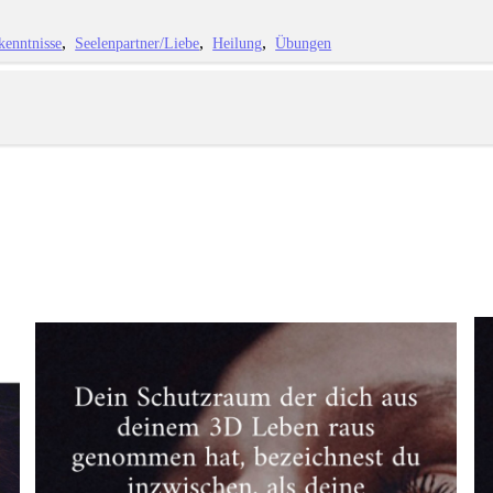
kenntnisse
Seelenpartner/Liebe
Heilung
Übungen