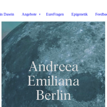
n Dasein
Angebote
EureFragen
Epigenetik
Feedba