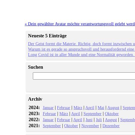
« Dein gewählter Avatar möchte verantwortungsvoll gelebt werde
Neueste 5 Einträge
Der Geist formt die Materie. Richtig, doch formt inzwischen 
Warum ist es gerade so anspruchsvoll und herausfordernd eine
Long Covid ist in aller Munde und eine Normalität geworden
Suchen
Archiv
2024:
|
|
|
|
|
|
Januar
Februar
März
April
Mai
August
Septem
2023:
|
|
|
|
Februar
März
April
September
Oktober
2022:
|
|
|
|
|
|
Januar
Februar
April
Juni
Juli
August
Septemb
2021:
|
|
|
September
Oktober
November
Dezember